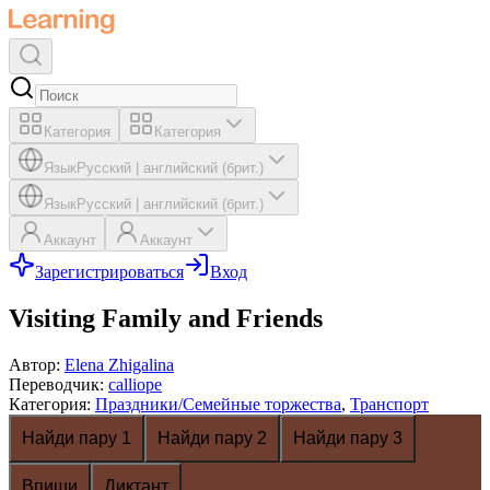
Категория
Категория
Язык
Русский
|
английский (брит.)
Язык
Русский
|
английский (брит.)
Аккаунт
Аккаунт
Зарегистрироваться
Вход
Visiting Family and Friends
Автор
:
Elena Zhigalina
Переводчик
:
calliope
Категория
:
Праздники/Семейные торжества
,
Транспорт
Найди пару 1
Найди пару 2
Найди пару 3
Впиши
Диктант