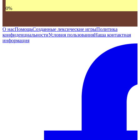
0
%
О нас
Помощь
Созданные лексические игры
Политика
конфиденциальности
Условия пользования
Наша контактная
информация