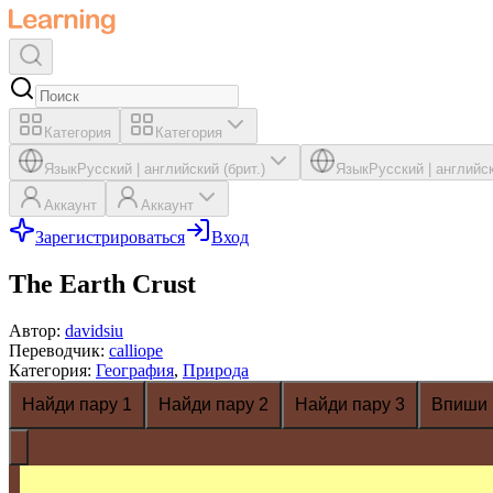
Категория
Категория
Язык
Русский
|
английский (брит.)
Язык
Русский
|
английск
Аккаунт
Аккаунт
Зарегистрироваться
Вход
The Earth Crust
Автор
:
davidsiu
Переводчик
:
calliope
Категория
:
География
,
Природа
Найди пару 1
Найди пару 2
Найди пару 3
Впиши