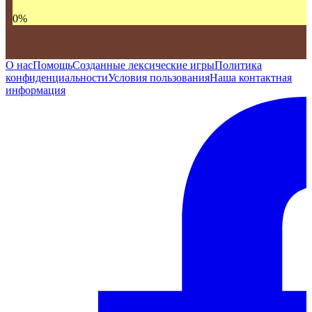
0
%
О нас
Помощь
Созданные лексические игры
Политика
конфиденциальности
Условия пользования
Наша контактная
информация