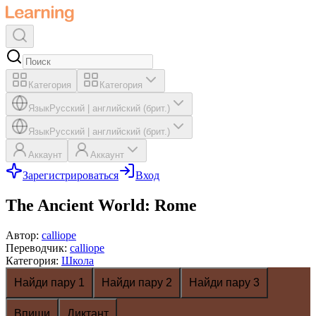
Категория
Категория
Язык
Русский
|
английский (брит.)
Язык
Русский
|
английский (брит.)
Аккаунт
Аккаунт
Зарегистрироваться
Вход
The Ancient World: Rome
Автор
:
calliope
Переводчик
:
calliope
Категория
:
Школа
Найди пару 1
Найди пару 2
Найди пару 3
Впиши
Диктант