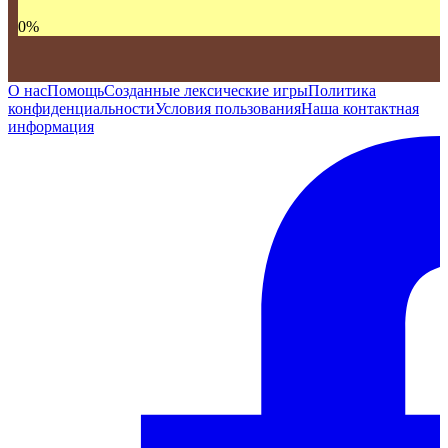
0
%
О нас
Помощь
Созданные лексические игры
Политика
конфиденциальности
Условия пользования
Наша контактная
информация