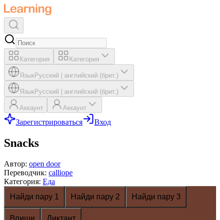
Категория
Категория
Язык
Русский
|
английский (брит.)
Язык
Русский
|
английский (брит.)
Аккаунт
Аккаунт
Зарегистрироваться
Вход
Snacks
Автор
:
open door
Переводчик
:
calliope
Категория
:
Еда
Найди пару 1
Найди пару 2
Найди пару 3
Впиши
Диктант