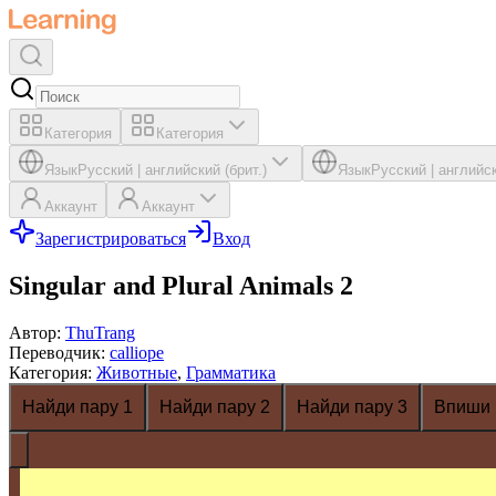
Категория
Категория
Язык
Русский
|
английский (брит.)
Язык
Русский
|
английск
Аккаунт
Аккаунт
Зарегистрироваться
Вход
Singular and Plural Animals 2
Автор
:
ThuTrang
Переводчик
:
calliope
Категория
:
Животные
,
Грамматика
Найди пару 1
Найди пару 2
Найди пару 3
Впиши