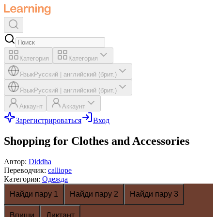
Категория
Категория
Язык
Русский
|
английский (брит.)
Язык
Русский
|
английский (брит.)
Аккаунт
Аккаунт
Зарегистрироваться
Вход
Shopping for Clothes and Accessories
Автор
:
Diddha
Переводчик
:
calliope
Категория
:
Одежда
Найди пару 1
Найди пару 2
Найди пару 3
Впиши
Диктант