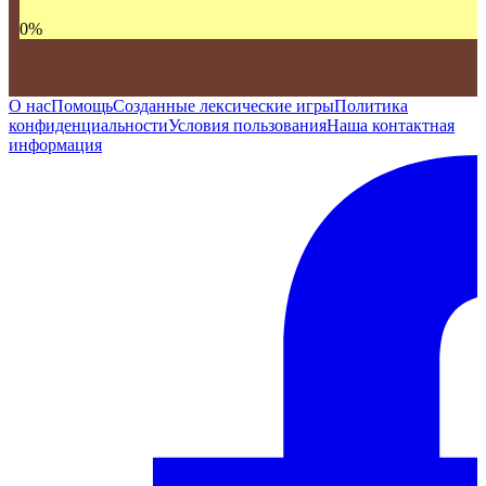
0
%
О нас
Помощь
Созданные лексические игры
Политика
конфиденциальности
Условия пользования
Наша контактная
информация