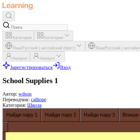
Категория
Категория
Язык
Русский
|
английский (брит.)
Язык
Русский
|
английск
Аккаунт
Аккаунт
Зарегистрироваться
Вход
School Supplies 1
Автор
:
wilson
Переводчик
:
calliope
Категория
:
Школа
Найди пару 1
Найди пару 2
Найди пару 3
Впиши