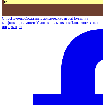
0
%
О нас
Помощь
Созданные лексические игры
Политика
конфиденциальности
Условия пользования
Наша контактная
информация