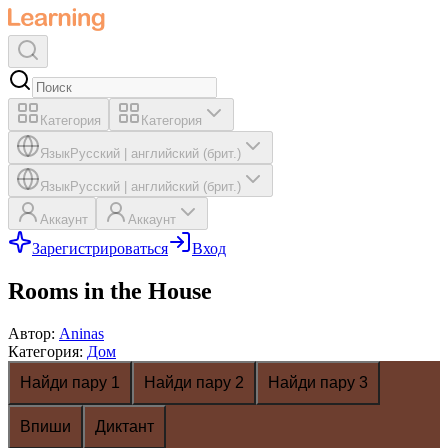
Категория
Категория
Язык
Русский
|
английский (брит.)
Язык
Русский
|
английский (брит.)
Аккаунт
Аккаунт
Зарегистрироваться
Вход
Rooms in the House
Автор
:
Aninas
Категория
:
Дом
Найди пару 1
Найди пару 2
Найди пару 3
Впиши
Диктант