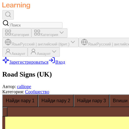
Категория
Категория
Язык
Русский
|
английский (брит.)
Язык
Русский
|
английск
Аккаунт
Аккаунт
Зарегистрироваться
Вход
Road Signs (UK)
Автор
:
calliope
Категория
:
Сообщество
Найди пару 1
Найди пару 2
Найди пару 3
Впиши