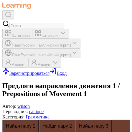
Категория
Категория
Язык
Русский
|
английский (брит.)
Язык
Русский
|
английский (брит.)
Аккаунт
Аккаунт
Зарегистрироваться
Вход
Предлоги направления движения 1 /
Prepositions of Movement 1
Автор
:
wilson
Переводчик
:
calliope
Категория
:
Грамматика
Найди пару 1
Найди пару 2
Найди пару 3