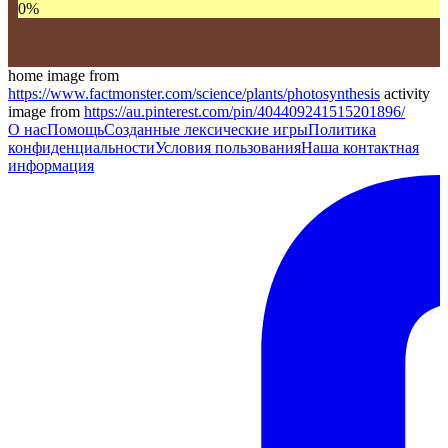
0
%
home image from
https://www.factmonster.com/science/plants/photosynthesis
activity
image from
https://au.pinterest.com/pin/404409241515201896/
О нас
Помощь
Созданные лексические игры
Политика
конфиденциальности
Условия пользования
Наша контактная
информация