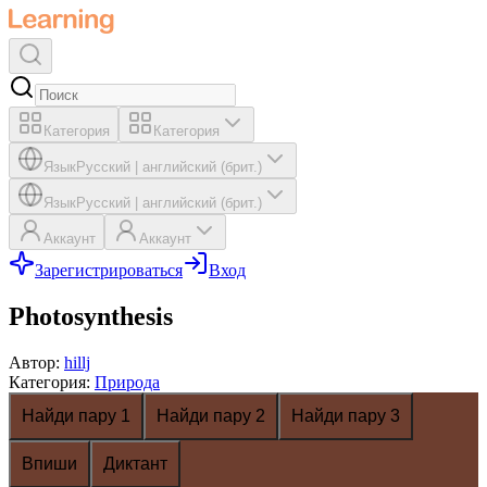
Категория
Категория
Язык
Русский
|
английский (брит.)
Язык
Русский
|
английский (брит.)
Аккаунт
Аккаунт
Зарегистрироваться
Вход
Photosynthesis
Автор
:
hillj
Категория
:
Природа
Найди пару 1
Найди пару 2
Найди пару 3
Впиши
Диктант