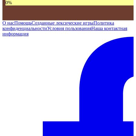
0
%
О нас
Помощь
Созданные лексические игры
Политика
конфиденциальности
Условия пользования
Наша контактная
информация