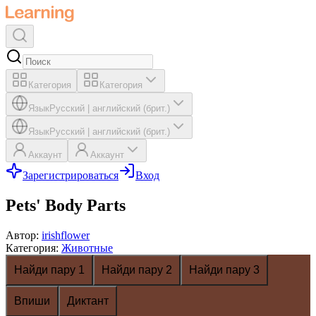
Категория
Категория
Язык
Русский
|
английский (брит.)
Язык
Русский
|
английский (брит.)
Аккаунт
Аккаунт
Зарегистрироваться
Вход
Pets' Body Parts
Автор
:
irishflower
Категория
:
Животные
Найди пару 1
Найди пару 2
Найди пару 3
Впиши
Диктант