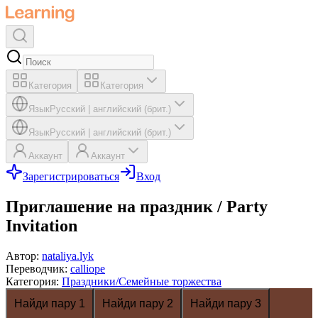
Категория
Категория
Язык
Русский
|
английский (брит.)
Язык
Русский
|
английский (брит.)
Аккаунт
Аккаунт
Зарегистрироваться
Вход
Приглашение на праздник / Party
Invitation
Автор
:
nataliya.lyk
Переводчик
:
calliope
Категория
:
Праздники/Семейные торжества
Найди пару 1
Найди пару 2
Найди пару 3