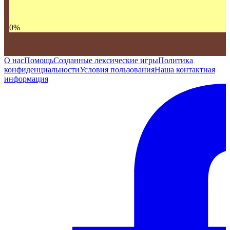
0
%
О нас
Помощь
Созданные лексические игры
Политика
конфиденциальности
Условия пользования
Наша контактная
информация