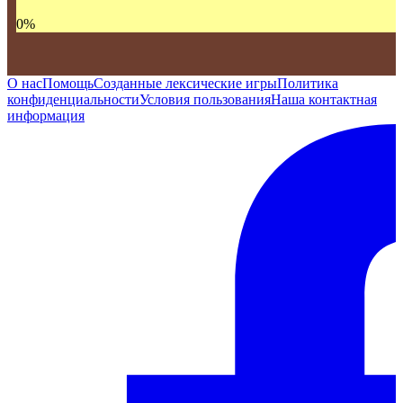
0
%
О нас
Помощь
Созданные лексические игры
Политика
конфиденциальности
Условия пользования
Наша контактная
информация