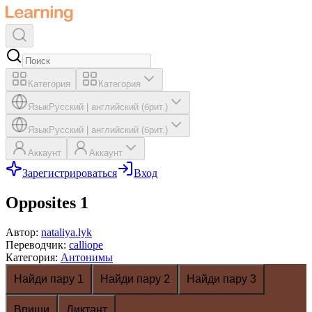
Категория
Категория
Язык
Русский
|
английский (брит.)
Язык
Русский
|
английский (брит.)
Аккаунт
Аккаунт
Зарегистрироваться
Вход
Opposites 1
Автор
:
nataliya.lyk
Переводчик
:
calliope
Категория
:
Антонимы
Найди пару 1
Найди пару 2
Найди пару 3
Впиши
Диктант