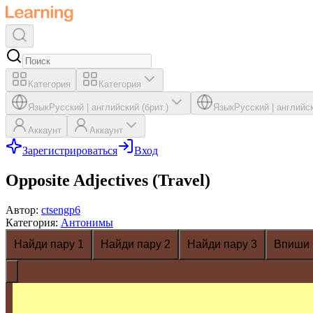
Категория
Категория
Язык
Русский
|
английский (брит.)
Язык
Русский
|
английск
Аккаунт
Аккаунт
Зарегистрироваться
Вход
Opposite Adjectives (Travel)
Автор
:
ctsengp6
Категория
:
Антонимы
Найди пару 1
Найди пару 2
Найди пару 3
Впиши