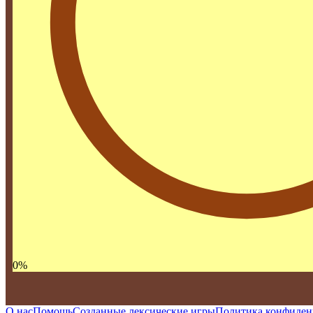
0
%
О нас
Помощь
Созданные лексические игры
Политика конфиден