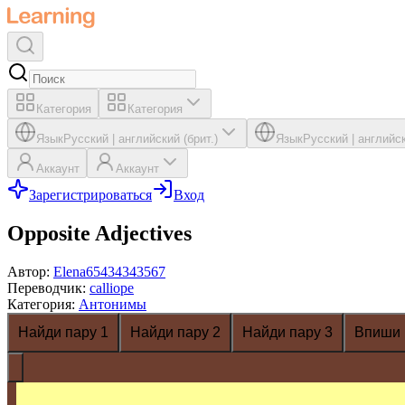
Категория
Категория
Язык
Русский
|
английский (брит.)
Язык
Русский
|
английск
Аккаунт
Аккаунт
Зарегистрироваться
Вход
Opposite Adjectives
Автор
:
Elena65434343567
Переводчик
:
calliope
Категория
:
Антонимы
Найди пару 1
Найди пару 2
Найди пару 3
Впиши