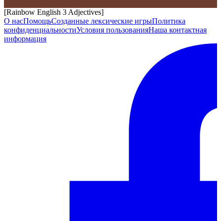
[Rainbow English 3 Adjectives]
О нас
Помощь
Созданные лексические игры
Политика
конфиденциальности
Условия пользования
Наша контактная
информация