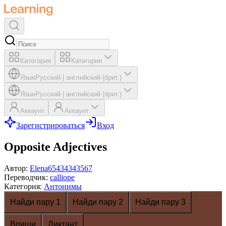
Категория
Категория
Язык
Русский
|
английский (брит.)
Язык
Русский
|
английский (брит.)
Аккаунт
Аккаунт
Зарегистрироваться
Вход
Opposite Adjectives
Автор
:
Elena65434343567
Переводчик
:
calliope
Категория
:
Антонимы
Найди пару 1
Найди пару 2
Найди пару 3
Впиши
Диктант