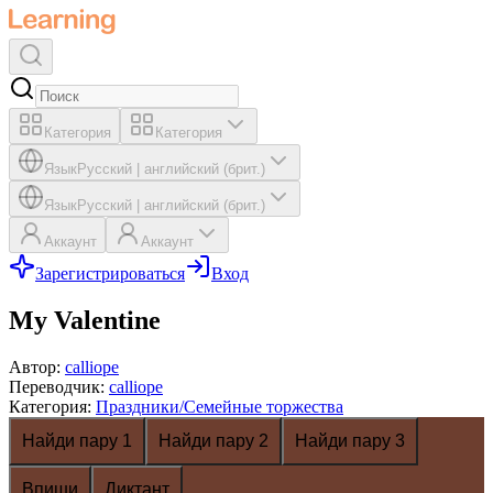
Категория
Категория
Язык
Русский
|
английский (брит.)
Язык
Русский
|
английский (брит.)
Аккаунт
Аккаунт
Зарегистрироваться
Вход
My Valentine
Автор
:
calliope
Переводчик
:
calliope
Категория
:
Праздники/Семейные торжества
Найди пару 1
Найди пару 2
Найди пару 3
Впиши
Диктант