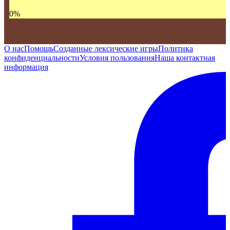
0
%
О нас
Помощь
Созданные лексические игры
Политика
конфиденциальности
Условия пользования
Наша контактная
информация