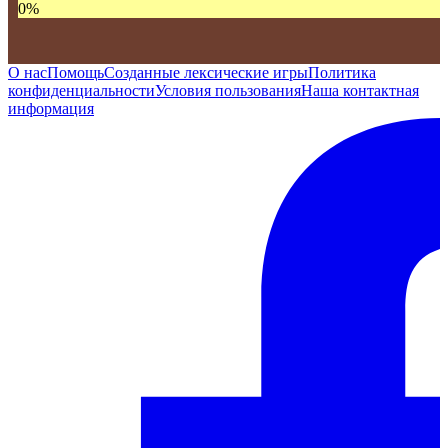
0
%
О нас
Помощь
Созданные лексические игры
Политика
конфиденциальности
Условия пользования
Наша контактная
информация