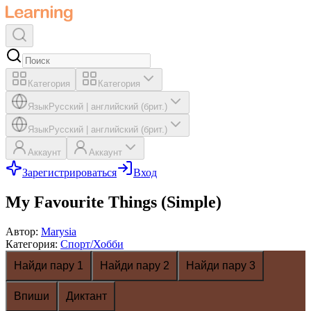
Категория
Категория
Язык
Русский
|
английский (брит.)
Язык
Русский
|
английский (брит.)
Аккаунт
Аккаунт
Зарегистрироваться
Вход
My Favourite Things (Simple)
Автор
:
Marysia
Категория
:
Спорт/Хобби
Найди пару 1
Найди пару 2
Найди пару 3
Впиши
Диктант