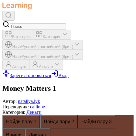
Категория
Категория
Язык
Русский
|
английский (брит.)
Язык
Русский
|
английский (брит.)
Аккаунт
Аккаунт
Зарегистрироваться
Вход
Money Matters 1
Автор
:
nataliya.lyk
Переводчик
:
calliope
Категория
:
Деньги
Найди пару 1
Найди пару 2
Найди пару 3
Впиши
Диктант