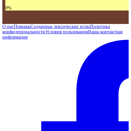
0
%
О нас
Помощь
Созданные лексические игры
Политика
конфиденциальности
Условия пользования
Наша контактная
информация