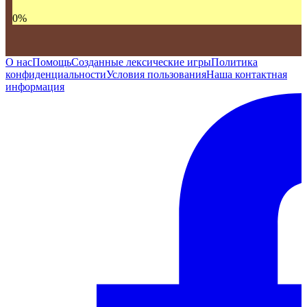
0
%
О нас
Помощь
Созданные лексические игры
Политика
конфиденциальности
Условия пользования
Наша контактная
информация