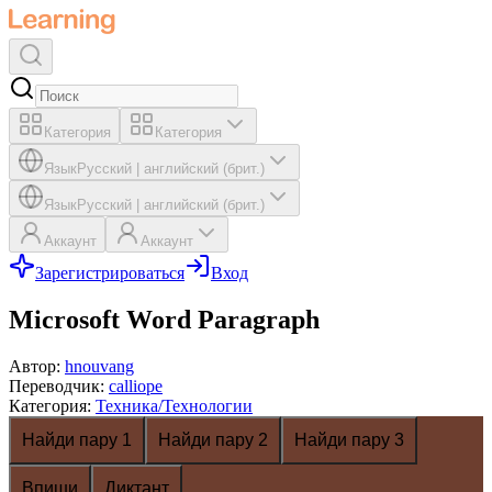
Категория
Категория
Язык
Русский
|
английский (брит.)
Язык
Русский
|
английский (брит.)
Аккаунт
Аккаунт
Зарегистрироваться
Вход
Microsoft Word Paragraph
Автор
:
hnouvang
Переводчик
:
calliope
Категория
:
Техника/Технологии
Найди пару 1
Найди пару 2
Найди пару 3
Впиши
Диктант