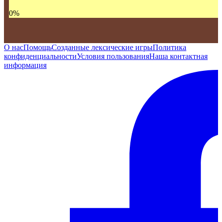
0
%
О нас
Помощь
Созданные лексические игры
Политика
конфиденциальности
Условия пользования
Наша контактная
информация