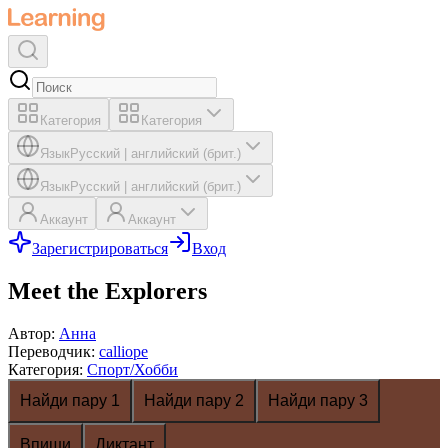
Категория
Категория
Язык
Русский
|
английский (брит.)
Язык
Русский
|
английский (брит.)
Аккаунт
Аккаунт
Зарегистрироваться
Вход
Meet the Explorers
Автор
:
Анна
Переводчик
:
calliope
Категория
:
Спорт/Хобби
Найди пару 1
Найди пару 2
Найди пару 3
Впиши
Диктант