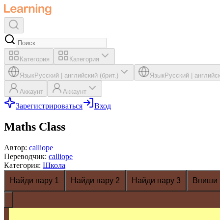
Категория
Категория
Язык
Русский
|
английский (брит.)
Язык
Русский
|
английск
Аккаунт
Аккаунт
Зарегистрироваться
Вход
Maths Class
Автор
:
calliope
Переводчик
:
calliope
Категория
:
Школа
Найди пару 1
Найди пару 2
Найди пару 3
Впиши