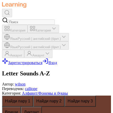
Категория
Категория
Язык
Русский
|
английский (брит.)
Язык
Русский
|
английский (брит.)
Аккаунт
Аккаунт
Зарегистрироваться
Вход
Letter Sounds A-Z
Автор
:
wilson
Переводчик
:
calliope
Категория
:
Алфавит/Фонемы и буквы
Найди пару 1
Найди пару 2
Найди пару 3
Впиши
Диктант