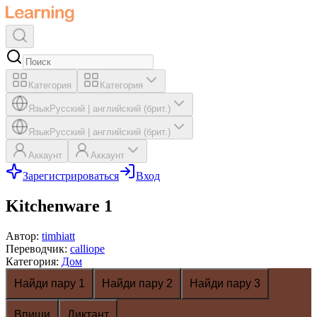
Категория
Категория
Язык
Русский
|
английский (брит.)
Язык
Русский
|
английский (брит.)
Аккаунт
Аккаунт
Зарегистрироваться
Вход
Kitchenware 1
Автор
:
timhiatt
Переводчик
:
calliope
Категория
:
Дом
Найди пару 1
Найди пару 2
Найди пару 3
Впиши
Диктант