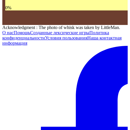
0
%
Acknowledgment : The photo of whisk was taken by LittleMan.
О нас
Помощь
Созданные лексические игры
Политика
конфиденциальности
Условия пользования
Наша контактная
информация