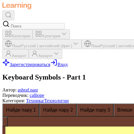
Категория
Категория
Язык
Русский
|
английский (брит.)
Язык
Русский
|
английск
Аккаунт
Аккаунт
Зарегистрироваться
Вход
Keyboard Symbols - Part 1
Автор
:
ashraf.nasr
Переводчик
:
calliope
Категория
:
Техника/Технологии
Найди пару 1
Найди пару 2
Найди пару 3
Впиши