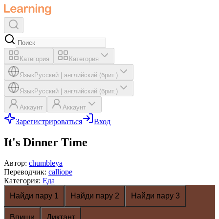
Категория
Категория
Язык
Русский
|
английский (брит.)
Язык
Русский
|
английский (брит.)
Аккаунт
Аккаунт
Зарегистрироваться
Вход
It's Dinner Time
Автор
:
chumbleya
Переводчик
:
calliope
Категория
:
Еда
Найди пару 1
Найди пару 2
Найди пару 3
Впиши
Диктант