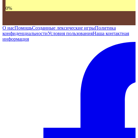
0
%
О нас
Помощь
Созданные лексические игры
Политика
конфиденциальности
Условия пользования
Наша контактная
информация