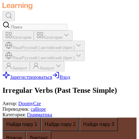
Категория
Категория
Язык
Русский
|
английский (брит.)
Язык
Русский
|
английский (брит.)
Аккаунт
Аккаунт
Зарегистрироваться
Вход
Irregular Verbs (Past Tense Simple)
Автор
:
DoomyCze
Переводчик
:
calliope
Категория
:
Грамматика
Найди пару 1
Найди пару 2
Найди пару 3
Впиши
Диктант