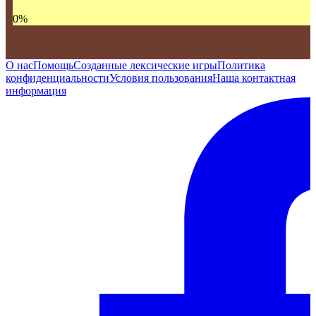
0
%
О нас
Помощь
Созданные лексические игры
Политика
конфиденциальности
Условия пользования
Наша контактная
информация