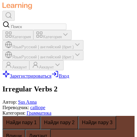
Категория
Категория
Язык
Русский
|
английский (брит.)
Язык
Русский
|
английский (брит.)
Аккаунт
Аккаунт
Зарегистрироваться
Вход
Irregular Verbs 2
Автор
:
Sus Anna
Переводчик
:
calliope
Категория
:
Грамматика
Найди пару 1
Найди пару 2
Найди пару 3
Впиши
Диктант