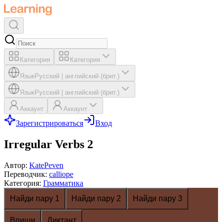
Категория
Категория
Язык
Русский
|
английский (брит.)
Язык
Русский
|
английский (брит.)
Аккаунт
Аккаунт
Зарегистрироваться
Вход
Irregular Verbs 2
Автор
:
KatePeven
Переводчик
:
calliope
Категория
:
Грамматика
Найди пару 1
Найди пару 2
Найди пару 3
Впиши
Диктант