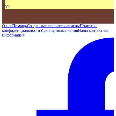
0
%
О нас
Помощь
Созданные лексические игры
Политика
конфиденциальности
Условия пользования
Наша контактная
информация