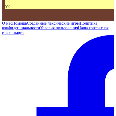
0
%
О нас
Помощь
Созданные лексические игры
Политика
конфиденциальности
Условия пользования
Наша контактная
информация