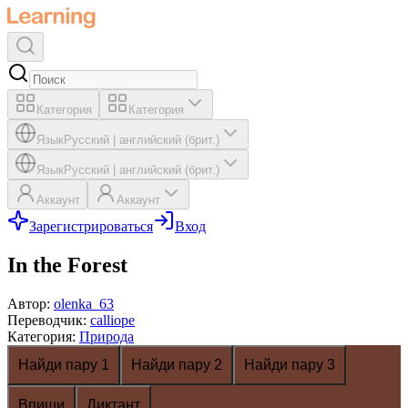
Категория
Категория
Язык
Русский
|
английский (брит.)
Язык
Русский
|
английский (брит.)
Аккаунт
Аккаунт
Зарегистрироваться
Вход
In the Forest
Автор
:
olenka_63
Переводчик
:
calliope
Категория
:
Природа
Найди пару 1
Найди пару 2
Найди пару 3
Впиши
Диктант