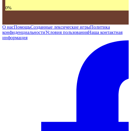
0
%
О нас
Помощь
Созданные лексические игры
Политика
конфиденциальности
Условия пользования
Наша контактная
информация