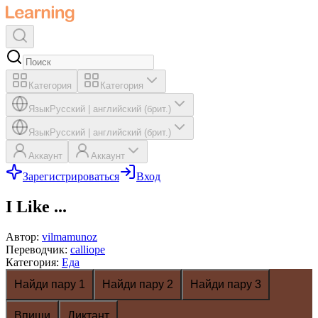
Категория
Категория
Язык
Русский
|
английский (брит.)
Язык
Русский
|
английский (брит.)
Аккаунт
Аккаунт
Зарегистрироваться
Вход
I Like ...
Автор
:
vilmamunoz
Переводчик
:
calliope
Категория
:
Еда
Найди пару 1
Найди пару 2
Найди пару 3
Впиши
Диктант