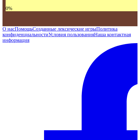
0
%
О нас
Помощь
Созданные лексические игры
Политика
конфиденциальности
Условия пользования
Наша контактная
информация