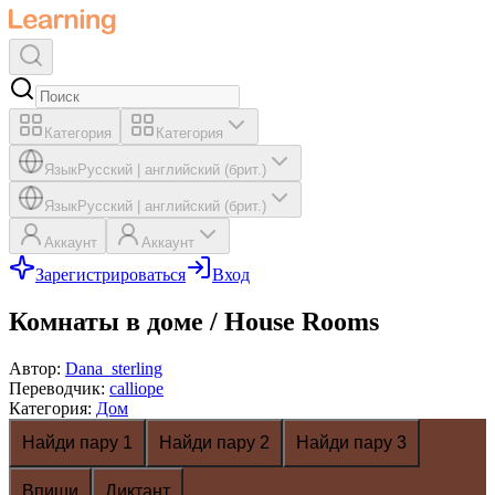
Категория
Категория
Язык
Русский
|
английский (брит.)
Язык
Русский
|
английский (брит.)
Аккаунт
Аккаунт
Зарегистрироваться
Вход
Комнаты в доме / House Rooms
Автор
:
Dana_sterling
Переводчик
:
calliope
Категория
:
Дом
Найди пару 1
Найди пару 2
Найди пару 3
Впиши
Диктант