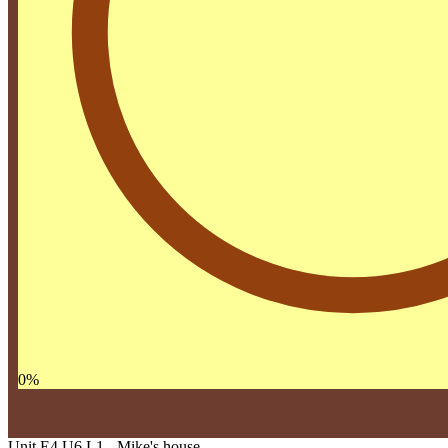
0
%
Unit E4 U6 L1 - Mike's house.