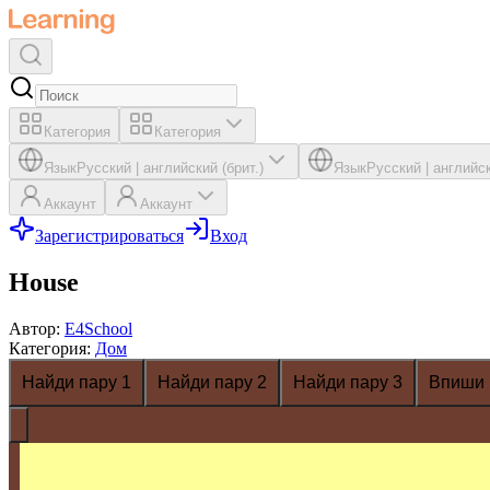
Категория
Категория
Язык
Русский
|
английский (брит.)
Язык
Русский
|
английск
Аккаунт
Аккаунт
Зарегистрироваться
Вход
House
Автор
:
E4School
Категория
:
Дом
Найди пару 1
Найди пару 2
Найди пару 3
Впиши