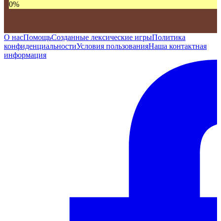
0
%
О нас
Помощь
Созданные лексические игры
Политика
конфиденциальности
Условия пользования
Наша контактная
информация