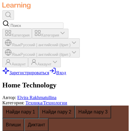
Категория
Категория
Язык
Русский
|
английский (брит.)
Язык
Русский
|
английский (брит.)
Аккаунт
Аккаунт
Зарегистрироваться
Вход
Home Technology
Автор
:
Elvira Rakhmatullina
Категория
:
Техника/Технологии
Найди пару 1
Найди пару 2
Найди пару 3
Впиши
Диктант