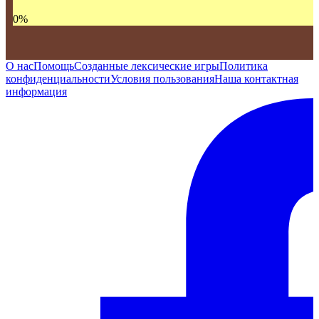
0
%
О нас
Помощь
Созданные лексические игры
Политика
конфиденциальности
Условия пользования
Наша контактная
информация