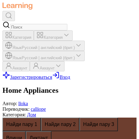
Категория
Категория
Язык
Русский
|
английский (брит.)
Язык
Русский
|
английский (брит.)
Аккаунт
Аккаунт
Зарегистрироваться
Вход
Home Appliances
Автор
:
lloka
Переводчик
:
calliope
Категория
:
Дом
Найди пару 1
Найди пару 2
Найди пару 3
Впиши
Диктант