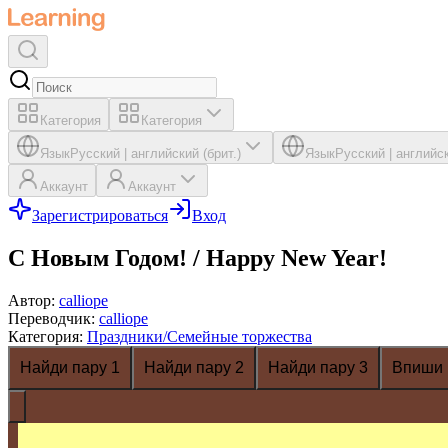
Категория
Категория
Язык
Русский
|
английский (брит.)
Язык
Русский
|
английск
Аккаунт
Аккаунт
Зарегистрироваться
Вход
С Новым Годом! / Happy New Year!
Автор
:
calliope
Переводчик
:
calliope
Категория
:
Праздники/Семейные торжества
Найди пару 1
Найди пару 2
Найди пару 3
Впиши