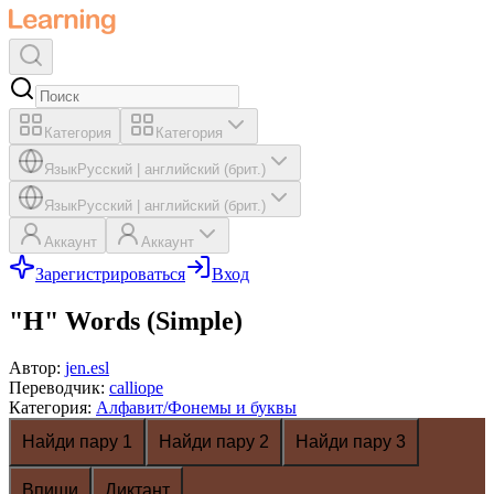
Категория
Категория
Язык
Русский
|
английский (брит.)
Язык
Русский
|
английский (брит.)
Аккаунт
Аккаунт
Зарегистрироваться
Вход
"H" Words (Simple)
Автор
:
jen.esl
Переводчик
:
calliope
Категория
:
Алфавит/Фонемы и буквы
Найди пару 1
Найди пару 2
Найди пару 3
Впиши
Диктант