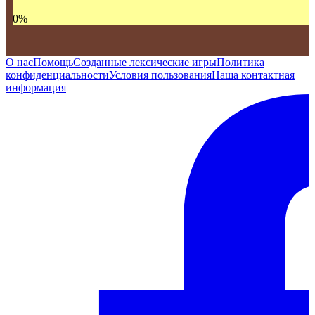
0
%
О нас
Помощь
Созданные лексические игры
Политика
конфиденциальности
Условия пользования
Наша контактная
информация