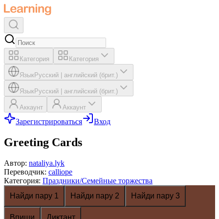
Категория
Категория
Язык
Русский
|
английский (брит.)
Язык
Русский
|
английский (брит.)
Аккаунт
Аккаунт
Зарегистрироваться
Вход
Greeting Cards
Автор
:
nataliya.lyk
Переводчик
:
calliope
Категория
:
Праздники/Семейные торжества
Найди пару 1
Найди пару 2
Найди пару 3
Впиши
Диктант