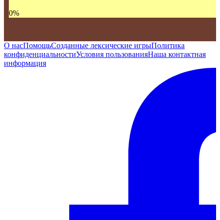
0
%
О нас
Помощь
Созданные лексические игры
Политика
конфиденциальности
Условия пользования
Наша контактная
информация