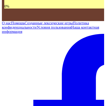
0
%
О нас
Помощь
Созданные лексические игры
Политика
конфиденциальности
Условия пользования
Наша контактная
информация