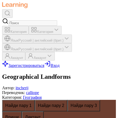
Категория
Категория
Язык
Русский
|
английский (брит.)
Язык
Русский
|
английский (брит.)
Аккаунт
Аккаунт
Зарегистрироваться
Вход
Geographical Landforms
Автор
:
itscherij
Переводчик
:
calliope
Категория
:
География
Найди пару 1
Найди пару 2
Найди пару 3
Впиши
Диктант