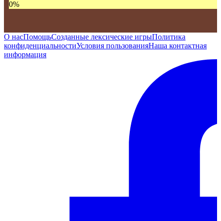
0
%
О нас
Помощь
Созданные лексические игры
Политика
конфиденциальности
Условия пользования
Наша контактная
информация