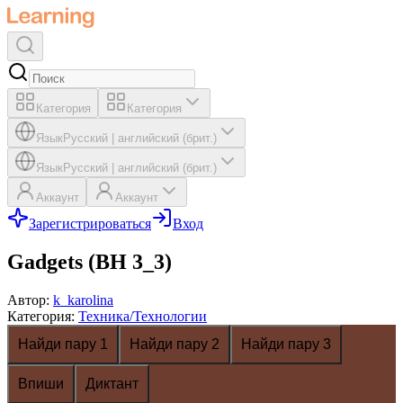
Категория
Категория
Язык
Русский
|
английский (брит.)
Язык
Русский
|
английский (брит.)
Аккаунт
Аккаунт
Зарегистрироваться
Вход
Gadgets (BH 3_3)
Автор
:
k_karolina
Категория
:
Техника/Технологии
Найди пару 1
Найди пару 2
Найди пару 3
Впиши
Диктант