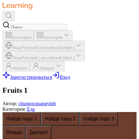
Категория
Категория
Язык
Русский
|
английский (брит.)
Язык
Русский
|
английский (брит.)
Аккаунт
Аккаунт
Зарегистрироваться
Вход
Fruits 1
Автор
:
chungocquangvinh
Категория
:
Еда
Найди пару 1
Найди пару 2
Найди пару 3
Впиши
Диктант