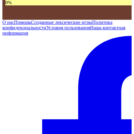
0
%
О нас
Помощь
Созданные лексические игры
Политика
конфиденциальности
Условия пользования
Наша контактная
информация