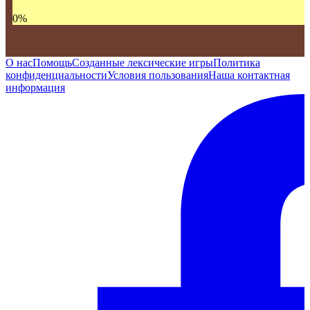
0
%
О нас
Помощь
Созданные лексические игры
Политика
конфиденциальности
Условия пользования
Наша контактная
информация