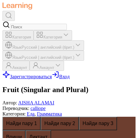
Категория
Категория
Язык
Русский
|
английский (брит.)
Язык
Русский
|
английский (брит.)
Аккаунт
Аккаунт
Зарегистрироваться
Вход
Fruit (Singular and Plural)
Автор
:
AISHA ALAMAI
Переводчик
:
calliope
Категория
:
Еда
,
Грамматика
Найди пару 1
Найди пару 2
Найди пару 3
Впиши
Диктант