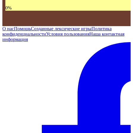
0
%
О нас
Помощь
Созданные лексические игры
Политика
конфиденциальности
Условия пользования
Наша контактная
информация