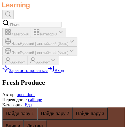
Категория
Категория
Язык
Русский
|
английский (брит.)
Язык
Русский
|
английский (брит.)
Аккаунт
Аккаунт
Зарегистрироваться
Вход
Fresh Produce
Автор
:
open door
Переводчик
:
calliope
Категория
:
Еда
Найди пару 1
Найди пару 2
Найди пару 3
Впиши
Диктант