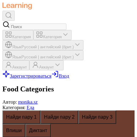
Категория
Категория
Язык
Русский
|
английский (брит.)
Язык
Русский
|
английский (брит.)
Аккаунт
Аккаунт
Зарегистрироваться
Вход
Food Categories
Автор
:
monika.sz
Категория
:
Еда
Найди пару 1
Найди пару 2
Найди пару 3
Впиши
Диктант