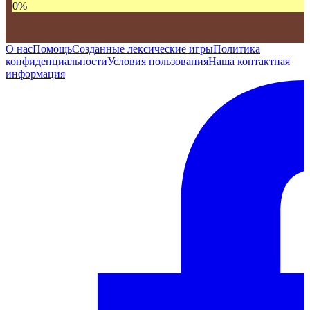
0
%
О нас
Помощь
Созданные лексические игры
Политика
конфиденциальности
Условия пользования
Наша контактная
информация