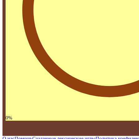
0
%
О нас
Помощь
Созданные лексические игры
Политика конфиден