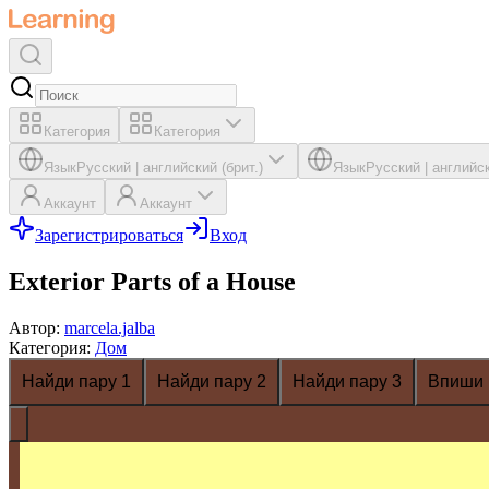
Категория
Категория
Язык
Русский
|
английский (брит.)
Язык
Русский
|
английск
Аккаунт
Аккаунт
Зарегистрироваться
Вход
Exterior Parts of a House
Автор
:
marcela.jalba
Категория
:
Дом
Найди пару 1
Найди пару 2
Найди пару 3
Впиши