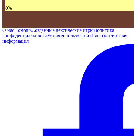
0
%
О нас
Помощь
Созданные лексические игры
Политика
конфиденциальности
Условия пользования
Наша контактная
информация