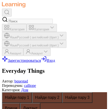
Категория
Категория
Язык
Русский
|
английский (брит.)
Язык
Русский
|
английский (брит.)
Аккаунт
Аккаунт
Зарегистрироваться
Вход
Everyday Things
Автор
:
bquestad
Переводчик
:
calliope
Категория
:
Дом
Найди пару 1
Найди пару 2
Найди пару 3
Впиши
Диктант