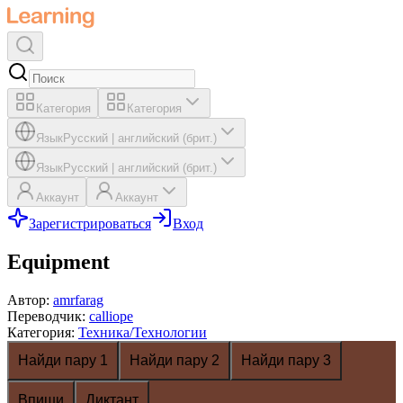
Категория
Категория
Язык
Русский
|
английский (брит.)
Язык
Русский
|
английский (брит.)
Аккаунт
Аккаунт
Зарегистрироваться
Вход
Equipment
Автор
:
amrfarag
Переводчик
:
calliope
Категория
:
Техника/Технологии
Найди пару 1
Найди пару 2
Найди пару 3
Впиши
Диктант