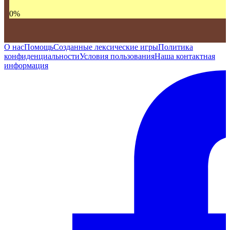
0
%
О нас
Помощь
Созданные лексические игры
Политика
конфиденциальности
Условия пользования
Наша контактная
информация