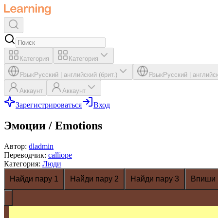
Категория
Категория
Язык
Русский
|
английский (брит.)
Язык
Русский
|
английск
Аккаунт
Аккаунт
Зарегистрироваться
Вход
Эмоции / Emotions
Автор
:
dladmin
Переводчик
:
calliope
Категория
:
Люди
Найди пару 1
Найди пару 2
Найди пару 3
Впиши