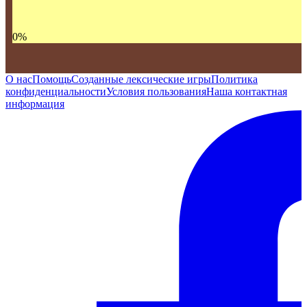
0
%
О нас
Помощь
Созданные лексические игры
Политика
конфиденциальности
Условия пользования
Наша контактная
информация