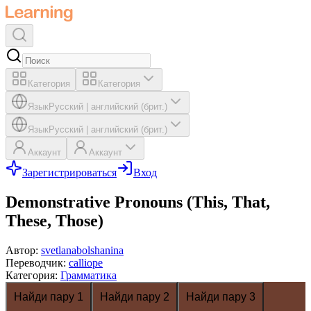
Категория
Категория
Язык
Русский
|
английский (брит.)
Язык
Русский
|
английский (брит.)
Аккаунт
Аккаунт
Зарегистрироваться
Вход
Demonstrative Pronouns (This, That,
These, Those)
Автор
:
svetlanabolshanina
Переводчик
:
calliope
Категория
:
Грамматика
Найди пару 1
Найди пару 2
Найди пару 3